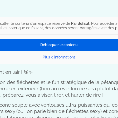
sulter le contenu d’un espace réservé de
Par défaut
. Pour accéder a
illez noter que ce faisant, des données seront partagées avec des pro
Débloquer le contenu
Plus d’informations
 en l’air ! 🎯✨
ion des fléchettes et le fun stratégique de la pétanq
me en extérieur (bon au réveillon ce sera plutôt dan
 préparez-vous à viser, tirer, et hurler de rire !
licone souple avec ventouses ultra-puissantes qui col
rs sexy (oui, on parle bien de fléchettes sexy) et c
lo, fabriqué en silicone alimentaire sans plastique 