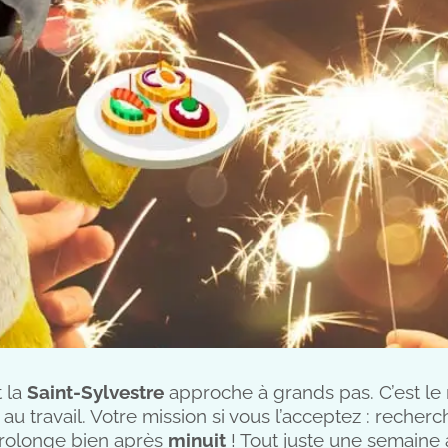
t la
Saint-Sylvestre
approche à grands pas. C’est le 
 au travail. Votre mission si vous l’acceptez : recher
rolonge bien après
minuit
! Tout juste une semaine 