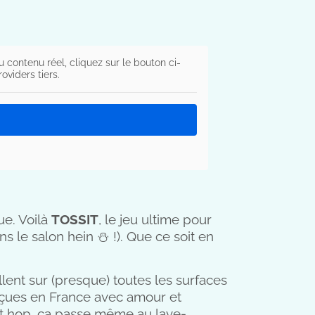
u contenu réel, cliquez sur le bouton ci-
viders tiers.
ue. Voilà
TOSSIT
, le jeu ultime pour
s le salon hein ⛄ !). Que ce soit en
lent sur (presque) toutes les surfaces
onçues en France avec amour et
(et hop, ça passe même au lave-