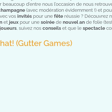
our beaucoup d’entre nous l’occasion de nous retrouv
champagne
(avec modération évidemment !) et pourq
avec vos
invités
pour une
fête
réussie ? Découvrez no
n
et
jeux
pour une
soirée
de
nouvel an
de folie (te
joueurs
, suivez nos
conseils
et que le
spectacle
co
That! (Gutter Games)