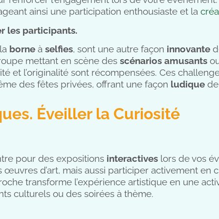
geant ainsi une participation enthousiaste et la
créa
 les participants.
 la
borne
à
selfies
, sont une autre façon
innovante
d
 groupe mettant en scène des
scénarios
amusants
ou
vité et l’originalité sont récompensées. Ces challeng
ême des fêtes privées, offrant une façon
ludique
de 
ques. Éveiller la Curiosité
re pour des expositions
interactives
lors de vos é
 œuvres d’art, mais aussi participer activement en 
oche transforme l’expérience artistique en une acti
s culturels ou des soirées à thème.