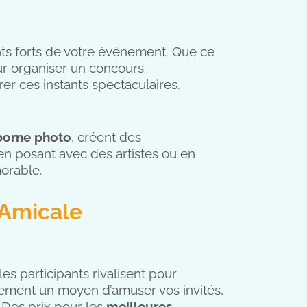
s forts de votre événement. Que ce
ur organiser un concours
er ces instants spectaculaires.
borne photo
, créent des
t en posant avec des artistes ou en
orable.
 Amicale
es participants rivalisent pour
lement un moyen d’amuser vos invités,
 Des prix pour les
meilleures