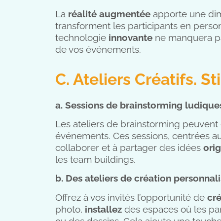
La
réalité augmentée
apporte une dim
transforment les participants en pers
technologie
innovante
ne manquera pas
de vos événements.
C. Ateliers Créatifs. S
a. Sessions de brainstorming ludique
Les ateliers de brainstorming peuvent 
événements. Ces sessions, centrées a
collaborer et à partager des idées
orig
les team buildings.
b. Des ateliers de création personnali
Offrez à vos invités l’opportunité de
cré
photo,
installez
des espaces où les pa
ou des dessins. Cela ajoute une touc