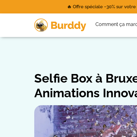
🔥 Offre spéciale −30% sur votr
Comment ça mar
Selfie Box à Brux
Animations Innov