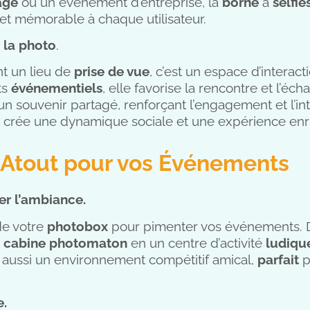
age
ou un événement d’entreprise, la
borne
à
selfie
et mémorable à chaque utilisateur.
 la photo
.
t un lieu de
prise de vue
, c’est un espace d’interact
ts
événementiels
, elle favorise la rencontre et l’éc
un souvenir partagé, renforçant l’engagement et l’in
le crée une dynamique sociale et une expérience enr
Un Atout pour vos Événements
er l’ambiance.
de votre
photobox
pour pimenter vos événements. 
e
cabine photomaton
en un centre d’activité
ludiqu
t aussi un environnement compétitif amical,
parfait
p
e.