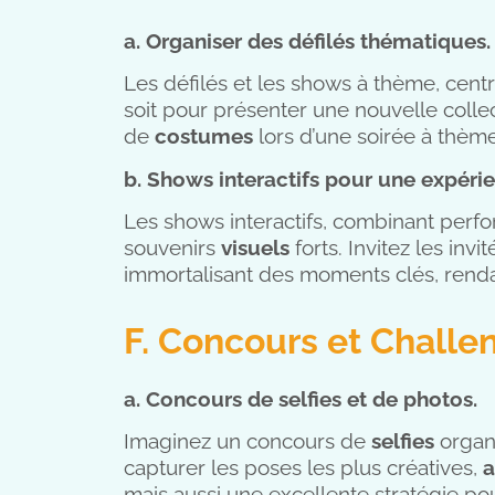
a. Organiser des défilés thématiques.
Les défilés et les shows à thème, cent
soit pour présenter une nouvelle coll
de
costumes
lors d’une soirée à thème
b. Shows interactifs pour une expér
Les shows interactifs, combinant perfor
souvenirs
visuels
forts. Invitez les inv
immortalisant des moments clés, renda
F. Concours et Challe
a. Concours de selfies et de photos.
Imaginez un concours de
selfies
organ
capturer les poses les plus créatives,
a
mais aussi une excellente stratégie p