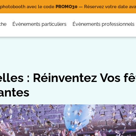
e photobooth avec le code
PROMO30
— Réservez votre date avan
che
Évènements particuliers
Évènements professionnels
elles : Réinventez Vos f
antes