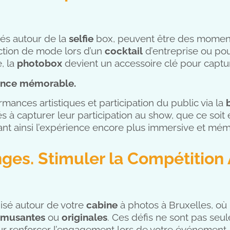
rés autour de la
selfie
box, peuvent être des moment
ection de mode lors d’un
cocktail
d’entreprise ou po
, la
photobox
devient un accessoire clé pour captur
ience mémorable.
mances artistiques et participation du public via la
ités à capturer leur participation au show, que ce soi
nt ainsi l’expérience encore plus immersive et mém
nges. Stimuler la Compétition
isé autour de votre
cabine
à photos à Bruxelles, où l
musantes
ou
originales
. Ces défis ne sont pas seu
our renforcer l’engagement lors de votre événement.