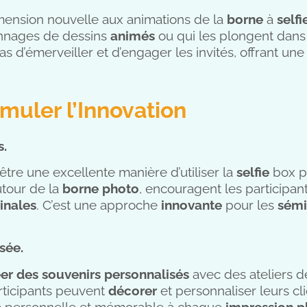
ension nouvelle aux animations de la
borne
à
selfi
onnages de dessins
animés
ou qui les plongent dan
 d’émerveiller et d’engager les invités, offrant un
timuler l’Innovation
s.
être une excellente manière d’utiliser la
selfie
box po
utour de la
borne photo
, encouragent les participan
inales
. C’est une approche
innovante
pour les
sémi
sée.
er des souvenirs
personnalisés
avec des ateliers de
rticipants peuvent
décorer
et personnaliser leurs c
he personnelle et mémorable à chaque
impression p