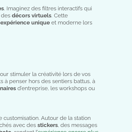
es
. Imaginez des filtres interactifs qui
s des
décors
virtuels
. Cette
e
expérience unique
et moderne lors
ur stimuler la créativité lors de vos
ts à penser hors des sentiers battus, à
naires
d’entreprise, les workshops ou
 customisation. Autour de la station
lichés avec des
stickers
, des messages
hoto
, rendant l’
expérience encore plus