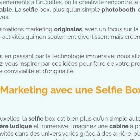
vénements à Bruxelles, où la créativité rencontre l
iable
. La
selfie
box, plus qu’un simple
photobooth
,
vés.
animations marketing
originales
, avec un focus sur la
s activités qui non seulement divertissent mais cré
s
, en passant par la technologie immersive, nous al
-vous inspirer par ces idées pour faire de votre p
nvivialité et d’originalité.
n Marketing avec une Selfie Bo
uxelles, la
selfie
box est bien plus qu’un simple auto
ère ludique
et immersive. Imaginez une
cabine
à ph
invités dans des univers variés grâce à des arrière-p